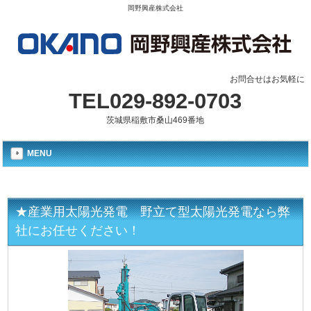
岡野興産株式会社
お問合せはお気軽に
TEL029-892-0703
茨城県稲敷市桑山469番地
MENU
★産業用太陽光発電 野立て型太陽光発電なら弊
社にお任せください！